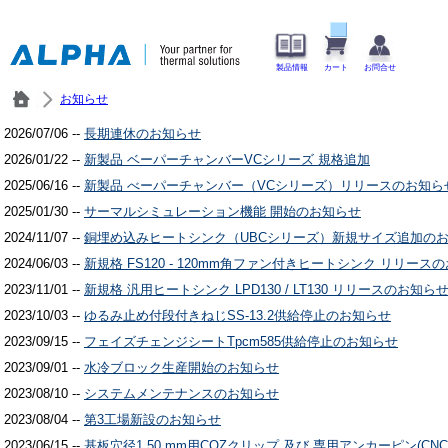
製品情報
カート
お問合せ
お知らせ
2026/07/06 --
長期連休のお知らせ
2026/01/22 --
新製品 ベーパーチャンバーVCシリーズ 規格追加
2025/06/16 --
新製品 べーパーチャンバー（VCシリーズ）リリースのお知ら
2025/01/30 --
サーマルシミュレーション機能 開始のお知らせ
2024/11/07 --
銅埋め込みヒートシンク（UBCシリーズ）新規サイズ追加の
2024/06/03 --
新規格 FS120 - 120mm角ファン付きヒートシンク リリース
2023/11/01 --
新規格 汎用ヒートシンク LPD130 / LT130 リリースのお知ら
2023/10/03 --
ゆるみ止め付段付きねじSS-13.2供給停止のお知らせ
2023/09/15 --
フェイズチェンジシートTpcm585供給停止のお知らせ
2023/09/01 --
水冷ブロック生産開始のお知らせ
2023/08/10 --
システムメンテナンスのお知らせ
2023/08/04 --
第3工場新設のお知らせ
2023/06/15 --
基板穴径1.50 mm用CQZクリップ 及び 専用アンカーピン(CN