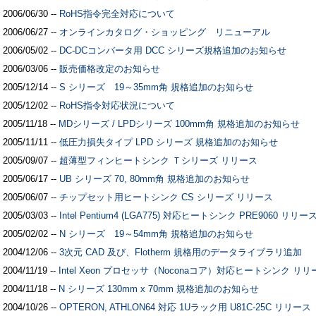
2006/06/30 --
RoHS指令完全対応について
2006/06/27 --
オンラインカタログ・ショッピング リニューアル
2006/05/02 --
DC-DCコンバータ用 DCC シリーズ規格追加のお知らせ
2006/03/06 --
販売価格改定のお知らせ
2005/12/14 --
S シリーズ 19～35mm角 規格追加のお知らせ
2005/12/02 --
RoHS指令対応状況について
2005/11/18 --
MDシリーズ / LPDシリーズ 100mm角 規格追加のお知らせ
2005/11/11 --
低圧力損失タイプ LPD シリーズ 規格追加のお知らせ
2005/09/07 --
超薄型フィンヒートシンク Ｔシリーズ リリース
2005/06/17 --
UB シリーズ 70, 80mm角 規格追加のお知らせ
2005/06/07 --
チップセット用ヒートシンク CS シリーズ リリース
2005/03/03 --
Intel Pentium4 (LGA775) 対応ヒートシンク PRE9060 リリー
2005/02/02 --
N シリーズ 19～54mm角 規格追加のお知らせ
2004/12/06 --
3次元 CAD 及び、Flotherm 規格用のデータライブラリ追加
2004/11/19 --
Intel Xeon プロセッサ（Noconaコア）対応ヒートシンク リリ
2004/11/18 --
N シリーズ 130mm x 70mm 規格追加のお知らせ
2004/10/26 --
OPTERON, ATHLON64 対応 1Uラック用 U81C-25C リリース