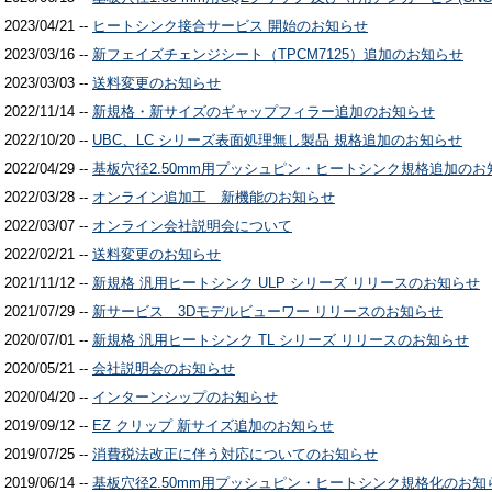
2023/04/21 --
ヒートシンク接合サービス 開始のお知らせ
2023/03/16 --
新フェイズチェンジシート（TPCM7125）追加のお知らせ
2023/03/03 --
送料変更のお知らせ
2022/11/14 --
新規格・新サイズのギャップフィラー追加のお知らせ
2022/10/20 --
UBC、LC シリーズ表面処理無し製品 規格追加のお知らせ
2022/04/29 --
基板穴径2.50mm用プッシュピン・ヒートシンク規格追加のお
2022/03/28 --
オンライン追加工 新機能のお知らせ
2022/03/07 --
オンライン会社説明会について
2022/02/21 --
送料変更のお知らせ
2021/11/12 --
新規格 汎用ヒートシンク ULP シリーズ リリースのお知らせ
2021/07/29 --
新サービス 3Dモデルビューワー リリースのお知らせ
2020/07/01 --
新規格 汎用ヒートシンク TL シリーズ リリースのお知らせ
2020/05/21 --
会社説明会のお知らせ
2020/04/20 --
インターンシップのお知らせ
2019/09/12 --
EZ クリップ 新サイズ追加のお知らせ
2019/07/25 --
消費税法改正に伴う対応についてのお知らせ
2019/06/14 --
基板穴径2.50mm用プッシュピン・ヒートシンク規格化のお