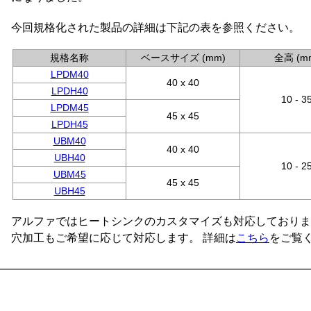
今回規格化された製品の詳細は下記の表を参照ください。
規格名称
ベースサイズ (mm)
全高 (m
LPDM40
40 x 40
LPDH40
10 - 3
LPDM45
45 x 45
LPDH45
UBM40
40 x 40
UBH40
10 - 2
UBM45
45 x 45
UBH45
アルファではヒートシンクのカスタマイズも対応しておりま
穴加工もご希望に応じて対応します。 詳細は
こちら
をご覧