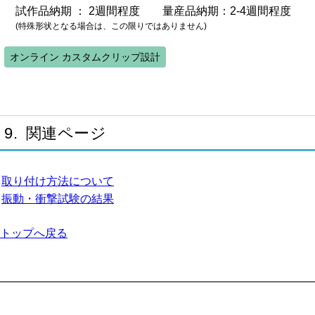
MD35
△
試作品納期 ： 2週間程度 量産品納期：2-4週間程度
MD40
(特殊形状となる場合は、この限りではありません)
MD45
オンライン カスタムクリップ設計
MD50
MD54
MD60
MD4050
ULP50
9. 関連ページ
ULP60
W15
OK
△
OK
△
OK
△
△
取り付け方法について
W30
OK
OK
振動・衝撃試験の結果
W35
OK
W40
トップへ戻る
W45
W48
W54
W60
TL19
OK
OK
OK
OK