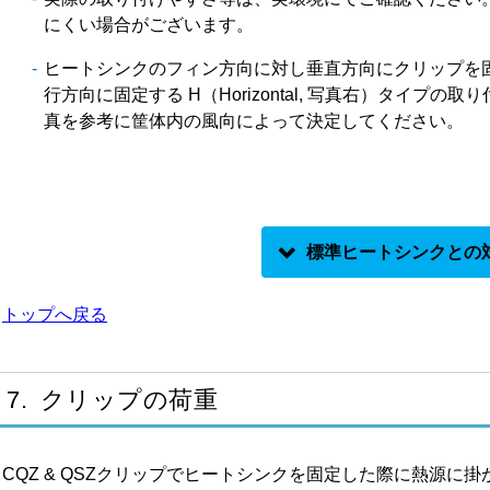
にくい場合がございます。
ヒートシンクのフィン方向に対し垂直方向にクリップを固定する 
行方向に固定する H（Horizontal, 写真右）タイ
真を参考に筐体内の風向によって決定してください。
トップへ戻る
記号
OK
ヒートシンク中心での固定が可能です。
7. クリップの荷重
ヒートシンクの中心でなければ固定は可能で
△
きません。
CQZ & QSZクリップでヒートシンクを固定した際に熱源に
空欄
ご指定のヒートシンクは CQZ & QSZ ク