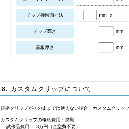
LPD40
LPD42
mm
x
チップ接触面寸法
LPD45
LPD50
LPD52
mm
チップ高さ
LPD54
LPD60
mm
基板厚さ
LPD2030
OK
OK
OK
△
OK
△
LPD2040
OK
OK
OK
OK
LPD3020
OK
OK
OK
OK
OK
OK
LPD3040
OK
OK
LPD3550
OK
LPD4020
OK
OK
OK
OK
8. カスタムクリップについて
LPD4030
OK
OK
LPD4060
規格クリップがそのままでは使えない場合、カスタムクリッ
LPD5035
OK
LPD6040
カスタムクリップの概略費用・納期 :
MD30
OK
OK
試作品費用 ： 3万円（金型費不要）