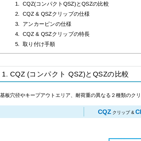
1. CQZ(コンパクトQSZ)とQSZの比較
2. CQZ & QSZクリップの仕様
3. アンカーピンの仕様
4. CQZ & QSZクリップの特長
5. 取り付け手順
1. CQZ (コンパクト QSZ)とQSZの比較
基板穴径やキープアウトエリア、耐荷重の異なる２種類のクリ
CQZ
C
クリップ &