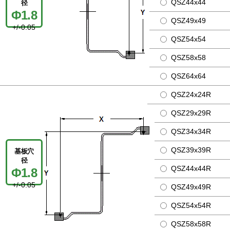
QSZ44x44
径
Φ1.8
QSZ49x49
+/-0.05
QSZ54x54
QSZ58x58
QSZ64x64
QSZ24x24R
QSZ29x29R
QSZ34x34R
QSZ39x39R
基板穴
径
QSZ44x44R
Φ1.8
+/-0.05
QSZ49x49R
QSZ54x54R
QSZ58x58R