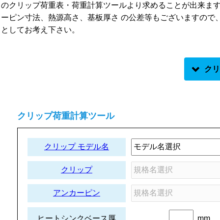
のクリップ荷重表・荷重計算ツールより求めることが出来ま
ーピン寸法、熱源高さ、基板厚さ の公差等もございますので
としてお考え下さい。
CQZL25-25
CQZL30-30
CQZL30-35
CQZL35-40
CQZ
CQZR25-25
CQZR30-30
CQZR30-35
CQZR35-40
QSZ24x24
QSZ29x29
QSZ34x34
QSZ39x39
QSZ
QSZ24x24R
QSZ29x29R
QSZ34x34R
QSZ39x39R
V
H
V
H
V
H
V
H
LPD15
OK
OK
OK
OK
OK
OK
OK
OK
LPD17
OK
OK
OK
OK
OK
OK
OK
OK
クリップ荷重計算ツール
LPD19
OK
△
OK
△
OK
△
△
LPD22
OK
OK
OK
OK
OK
OK
クリップ モデル名
LPD25
△
△
△
LPD28
OK
△
OK
△
クリップ
LPD30
OK
OK
LPD32
OK
OK
アンカーピン
LPD35
△
LPD38
mm
ヒートシンクベース厚