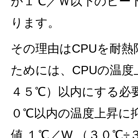
が１℃／Ｗ以下のヒー
ります。
その理由はCPUを耐熱
ためには、CPUの温度
４５℃）以内にする必
０℃以内の温度上昇に
値 １℃／W （３０℃