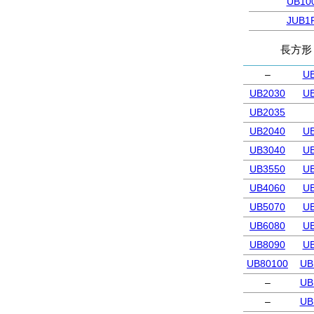
UB10
JUB1
長方形
–
U
UB2030
U
UB2035
UB2040
U
UB3040
U
UB3550
U
UB4060
U
UB5070
U
UB6080
U
UB8090
U
UB80100
UB
–
UB
–
UB