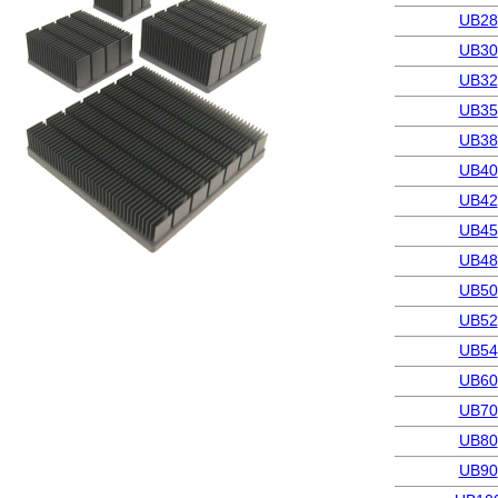
UB28
UB30
UB32
UB35
UB38
UB40
UB42
UB45
UB48
UB50
UB52
UB54
UB60
UB70
UB80
UB90