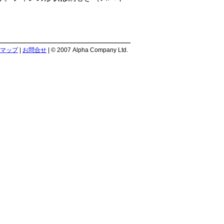
マップ
|
お問合せ
| © 2007 Alpha Company Ltd.