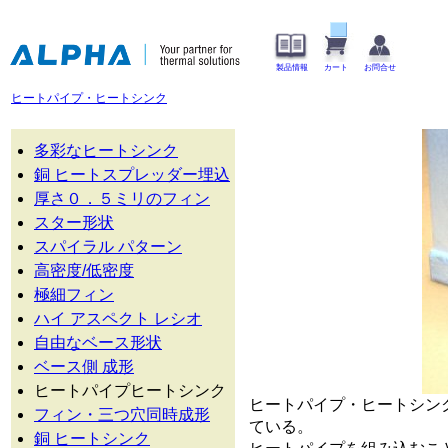
製品情報
カート
お問合せ
ヒートパイプ・ヒートシンク
多彩なヒートシンク
銅 ヒートスプレッダー埋込
厚さ０．５ミリのフィン
スター形状
スパイラル パターン
高密度/低密度
極細フィン
ハイ アスペクト レシオ
自由なベース形状
ベース側 成形
ヒートパイプヒートシンク
ヒートパイプ・ヒートシン
フィン・三つ穴同時成形
ている。
銅 ヒートシンク