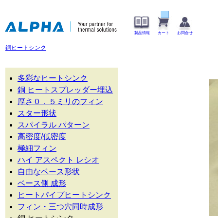
製品情報
カート
お問合せ
銅ヒートシンク
多彩なヒートシンク
銅 ヒートスプレッダー埋込
厚さ０．５ミリのフィン
スター形状
スパイラル パターン
高密度/低密度
極細フィン
ハイ アスペクト レシオ
自由なベース形状
ベース側 成形
ヒートパイプヒートシンク
フィン・三つ穴同時成形