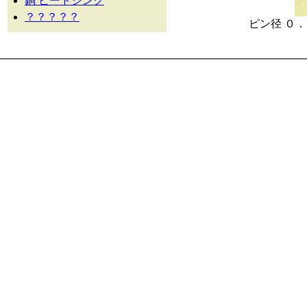
銅 ヒートシンク
？？？？？
ピン径 ０．