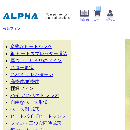
製品情報
カート
お問合せ
極細フィン
多彩なヒートシンク
銅 ヒートスプレッダー埋込
厚さ０．５ミリのフィン
スター形状
スパイラル パターン
高密度/低密度
極細フィン
ハイ アスペクト レシオ
自由なベース形状
ベース側 成形
ヒートパイプヒートシンク
フィン・三つ穴同時成形