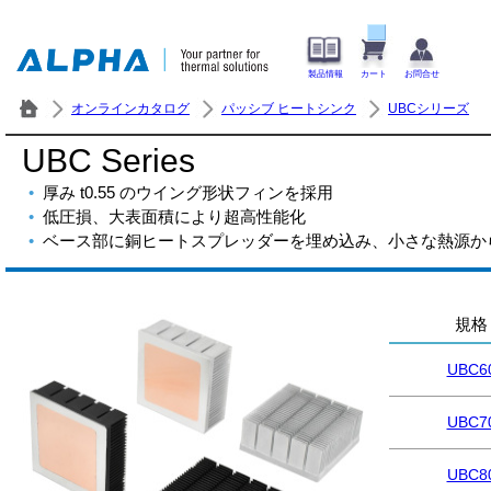
製品情報
カート
お問合せ
オンラインカタログ
パッシブ ヒートシンク
UBCシリーズ
UBC Series
厚み t0.55 のウイング形状フィンを採用
低圧損、大表面積により超高性能化
ベース部に銅ヒートスプレッダーを埋め込み、小さな熱源か
規格
UBC6
UBC7
UBC8