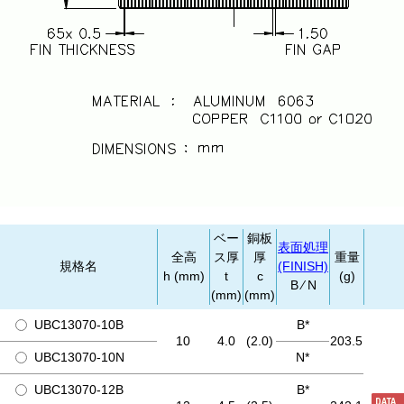
ベー
銅板
表面処理
全高
ス厚
厚
重量
規格名
(FINISH)
h (mm)
t
c
(g)
B ⁄ N
(mm)
(mm)
UBC13070-10B
B*
10
4.0
(2.0)
203.5
UBC13070-10N
N*
UBC13070-12B
B*