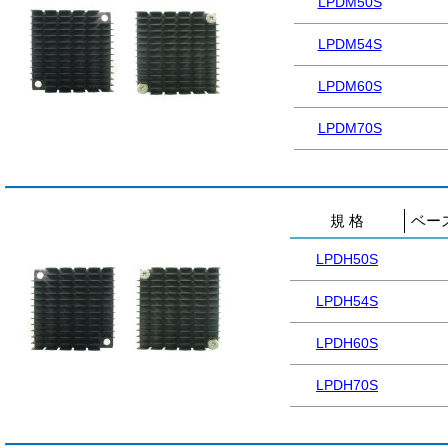
LPDM50S
LPDM54S
LPDM60S
LPDM70S
規 格
ベース
LPDH50S
LPDH54S
LPDH60S
LPDH70S