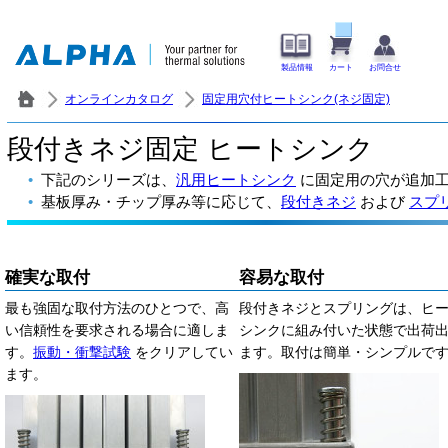
製品情報
カート
お問合せ
オンラインカタログ
固定用穴付ヒートシンク(ネジ固定)
段付きネジ固定 ヒートシンク
下記のシリーズは、
汎用ヒートシンク
に固定用の穴が追加
基板厚み・チップ厚み等に応じて、
段付きネジ
および
スプ
確実な取付
容易な取付
最も強固な取付方法のひとつで、高
段付きネジとスプリングは、ヒ
い信頼性を要求される場合に適しま
シンクに組み付いた状態で出荷
す。
振動・衝撃試験
をクリアしてい
ます。取付は簡単・シンプルで
ます。