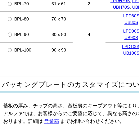
LPDH70S
,
LP
BPL-70
61 x 61
2
UBH70S
,
UB
LPD80
BPL-80
70 x 70
UB80S
LPD90
BPL-90
80 x 80
4
UB90S
LPD100
BPL-100
90 x 90
UB100
バッキングプレートのカスタマイズにつ
基板の厚み、チップの高さ、基板裏のキープアウト等により
アルファでは、お客様からのご要望に応じて、異なる高さの
おります。詳細は
営業部
までお問い合わせください。