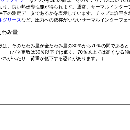
ャップフィラー
などの熱抵抗の値は、そのマテリアルに加わる
なり、良い熱伝導性能が得られます。通常、サーマルインター
件下の測定データであるかを表示しています。チップに許容さ
ルグリース
など、圧力への依存が少ないサーマルインターフェ
たわみ量
数は、そのたわみ量が全たわみ量の30％から70％の間である
。 （バネ定数は30％以下では低く、70％以上では高くなる
バネがへたり、荷重が低下する恐れがあります。 ）