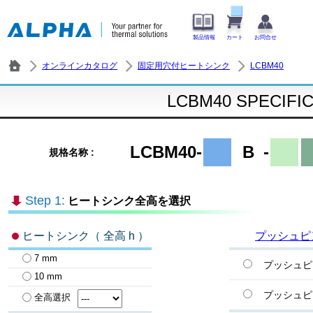
製品情報
カート
お問合せ
オンラインカタログ
固定用穴付ヒートシンク
LCBM40
LCBM40 SPECIFI
LCBM40-
B
-
規格名称 :
Step 1:
ヒートシンク全高を選択
ヒートシンク（ 全高 h ）
プッシュピ
7 mm
プッシュピ
10 mm
プッシュピ
全高選択