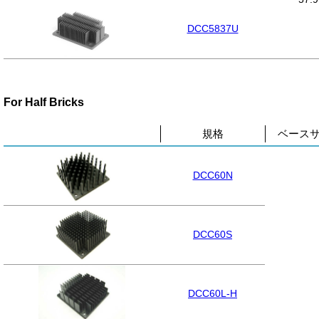
DCC5837U
For Half Bricks
規格
ベースサ
DCC60N
DCC60S
DCC60L-H