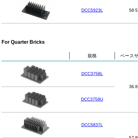
DCC5923L
58.5
For Quarter Bricks
規格
ベースサ
DCC3758L
36.8
DCC3758U
DCC5837L
57.9