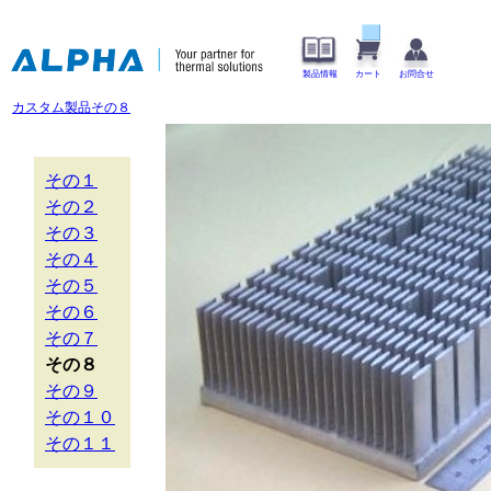
製品情報
カート
お問合せ
カスタム製品その８
その１
その２
その３
その４
その５
その６
その７
その８
その９
その１０
その１１