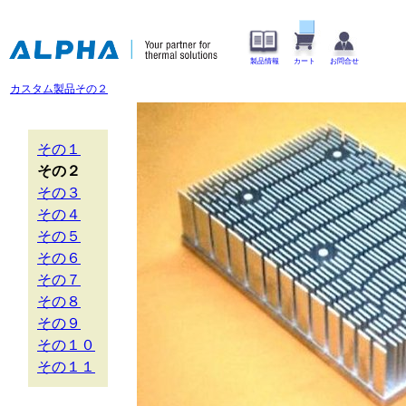
製品情報
カート
お問合せ
カスタム製品その２
その１
その２
その３
その４
その５
その６
その７
その８
その９
その１０
その１１