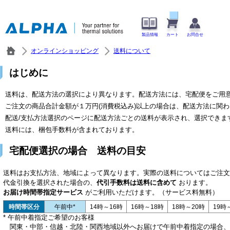
製品情報
カート
お問合せ
オンラインショッピング
送料について
はじめに
送料は、配送方法の選択により異なります。配送方法には、宅配便をご用
ご注文の商品合計金額が１万円(消費税込み)以上の場合は、配送方法に関
配送/支払方法選択のページに配送方法ごとの送料が表示され、選択できま
送料には、梱包手数料が含まれております。
宅配便選択の場合 送料の目安
送料はお支払方法、地域によって異なります。実際の送料についてはご注文
代金引換を選択された場合の、
代引手数料は送料に含めて
おります。
お届け時間帯指定サービス
がご利用いただけます。（サービス料無料）
時間帯区分
午前中*
14時～16時
16時～18時
18時～20時
19時
* 午前中着指定ご希望のお客様
関東・中部・信越・北陸・関西地域以外へお届けで午前中着指定の場合、