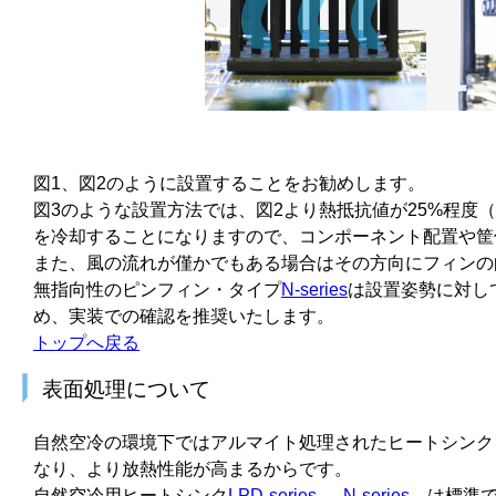
図1、図2のように設置することをお勧めします。
図3のような設置方法では、図2より熱抵抗値が25%程度
を冷却することになりますので、コンポーネント配置や筐
また、風の流れが僅かでもある場合はその方向にフィンの
無指向性のピンフィン・タイプ
N-series
は設置姿勢に対し
め、実装での確認を推奨いたします。
トップへ戻る
表面処理について
自然空冷の環境下ではアルマイト処理されたヒートシンク
なり、より放熱性能が高まるからです。
自然空冷用ヒートシンク
LPD-series
、
N-series
は標準で