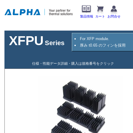
製品情報
カート
お問合せ
XFPU
For XFP module.
Series
厚み t0.65 のフィンを採用
仕様・性能データ詳細・購入は規格番号をクリック