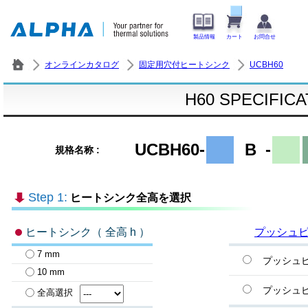
製品情報
カート
お問合せ
オンラインカタログ
固定用穴付ヒートシンク
UCBH60
H60 SPECIFIC
UCBH60-
B
-
規格名称 :
Step 1:
ヒートシンク全高を選択
ヒートシンク（ 全高 h ）
プッシュ
7 mm
プッシュ
10 mm
プッシュ
全高選択