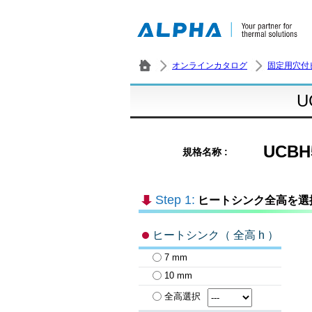
オンラインカタログ
固定用穴付
U
UCBH
規格名称 :
Step 1:
ヒートシンク全高を選
ヒートシンク（ 全高 h ）
7 mm
10 mm
全高選択