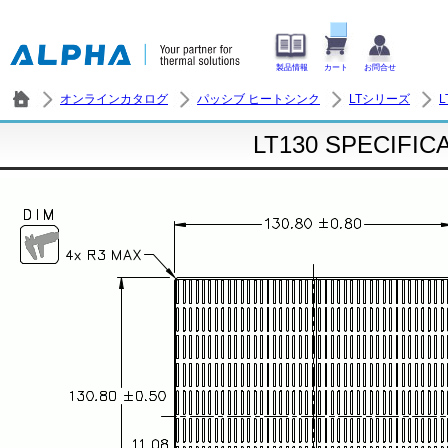
製品情報
カート
お問合せ
オンラインカタログ
パッシブ ヒートシンク
LTシリーズ
L
LT130 SPECIFIC