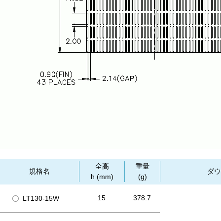
全高
重量
規格名
ダウ
h (mm)
(g)
15
378.7
LT130-15W