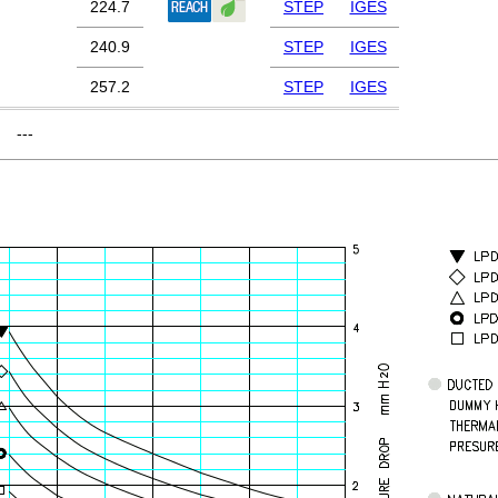
224.7
STEP
IGES
240.9
STEP
IGES
257.2
STEP
IGES
---