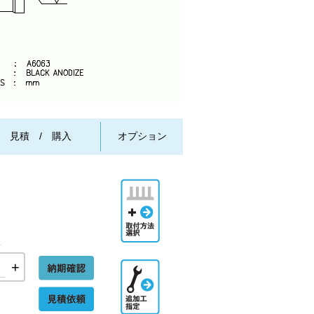
/ 見積 / 購入
オプション
取付方法
選択
量
+
追加工指
納期確認
定
見積依頼