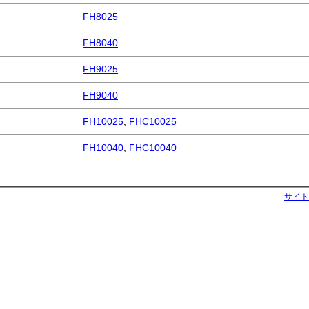
FH8025
FH8040
FH9025
FH9040
FH10025
,
FHC10025
FH10040
,
FHC10040
サイト